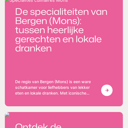
De specialiteiten van
Bergen (Mons):
tussen heerlijke
gerechten en lokale
dranken
De regio van Bergen (Mons) is een ware
schatkamer voor liefhebbers van lekker
eten en lokale dranken. Met iconische
gerechten zoals de varkenskoteletten "à
l'berdouille" en karaktervolle ambachtelijke
bieren biedt de regio een complete
smaakbeleving die elke fijnproever zal
bekoren.
Ontdek de