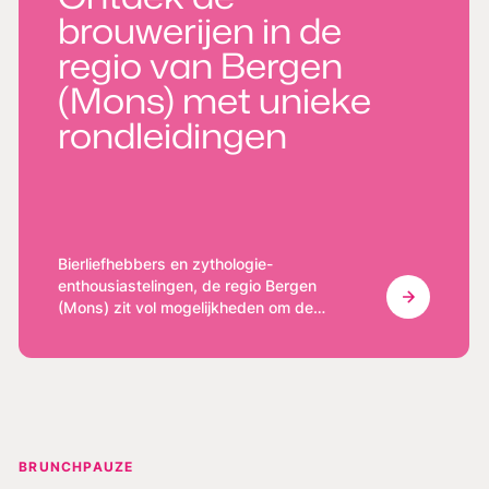
brouwerijen in de
regio van Bergen
(Mons) met unieke
rondleidingen
Bierliefhebbers en zythologie-
enthousiastelingen, de regio Bergen
(Mons) zit vol mogelijkheden om de
geheimen van ambachtelijk brouwen te
ontdekken en uitzonderlijke lokale bieren
te proeven. Verschillende brouwerijen
openen hun deuren voor verrijkende
rondleidingen.
BRUNCHPAUZE