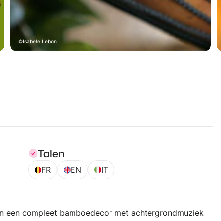
Isabelle Lebon
Talen
FR
EN
IT
. In een compleet bamboedecor met achtergrondmuziek