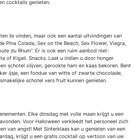
n cocktails genieten.
epten te vinden, maar ook een aantal uitvindingen van
 de Pina Colada, Sex on the Beach, Sex Flower, Viagra,
oute du Rhum”. Er is ook een ruim aanbod niet-
a of Kigali. Snacks. Laat u indien u door honger
een schotel olijven, gerookte ham en kaas bekoren. Bent
ker ijsje, een fondue van witte of zwarte chocolade,
smakelijke schotel vers fruit kunnen genieten.
enementen. Elke dinsdag met volle maan krijgt u een
n avonden. Voor Halloween verkleedt het personeel zich
ren van angst! Met Sinterklaas kan u genieten van een
ardag, krijgt u een gratis cocktail op vertoon van uw