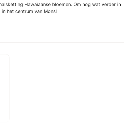
 halsketting Hawaïaanse bloemen. Om nog wat verder in
 in het centrum van Mons!
,
s
8
e