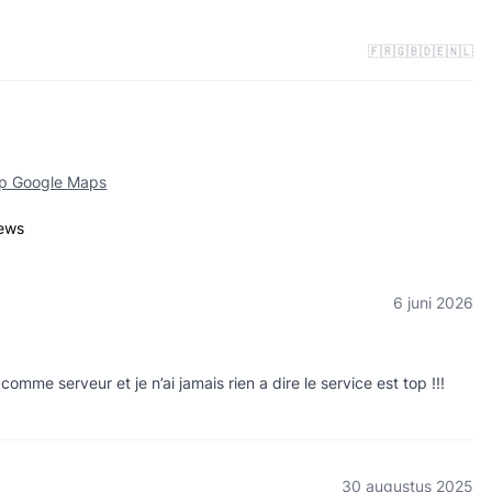
🇫🇷
🇬🇧
🇩🇪
🇳🇱
op Google Maps
iews
6 juni 2026
omme serveur et je n’ai jamais rien a dire le service est top !!!
30 augustus 2025