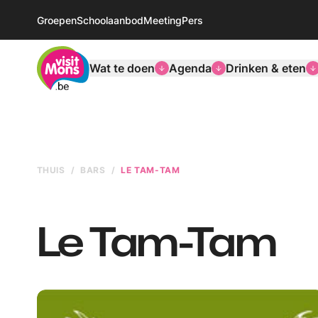
Groepen
Schoolaanbod
Meeting
Pers
VisitMons Logo
Wat te doen
Agenda
Drinken & eten
THUIS
BARS
LE TAM-TAM
Le Tam-Tam