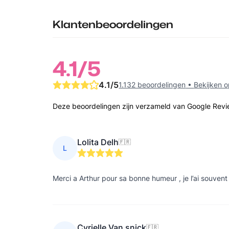
Klantenbeoordelingen
4.1
/5
4.1
/5
1.132 beoordelingen
•
Bekijken 
Deze beoordelingen zijn verzameld van Google Rev
Lolita Delh
🇫🇷
L
Merci a Arthur pour sa bonne humeur , je l’ai souvent c
Cyrielle Van snick
🇫🇷