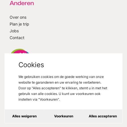
Anderen
Over ons
Plan je trip
Jobs
Contact
Cookies
We gebruiken cookies om de goede werking van onze
VisitMons
2026
- All right reserved
website te garanderen en uw ervaring te verbeteren.
Grand Place 27, 7000 Mons
Door op "Alles accepteren" te klikken, stemt u in met het
gebruik van alle cookies. U kunt uw voorkeuren ook
instellen via "Voorkeuren".
Wettelijke vermeldingen
Alles weigeren
Voorkeuren
Alles accepteren