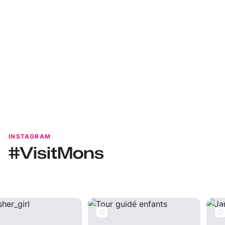
Utopix - Geoffrey
INSTAGRAM
#VisitMons