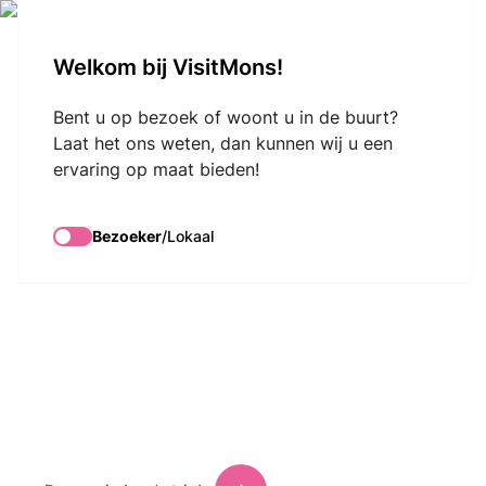
VisitMons Logo
Welkom bij VisitMons!
Search
Bent u op bezoek of woont u in de buurt?
Ontdek
Laat het ons weten, dan kunnen wij u een
Mons-Borinage
ervaring op maat bieden!
land van
Bezoeker
/
Lokaal
geschiedenis
en cultuur
Toeristische informatie, ontvangst, ticketverkoop,
winkels, musea, accommodatie, tentoonstellingen.