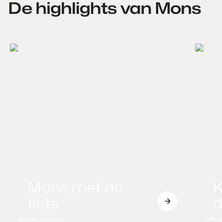
De highlights van Mons
Mons met de
K
fiets
d
Utopix_Hyacinthe
Ville 