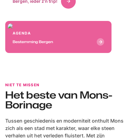
Bergen, ieder z'n trip!
AmazingBelgium
AmazingBelgium
AGENDA
Bestemming Bergen
NIET TE MISSEN
Het beste van Mons-
Borinage
Tussen geschiedenis en moderniteit onthult Mons
zich als een stad met karakter, waar elke steen
verhalen uit het verleden fluistert. Met zijn