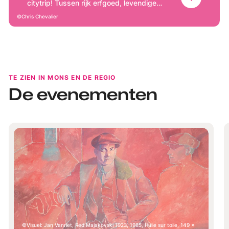
citytrip! Tussen rijk erfgoed, levendige
tradities en een gezellige sfeer biedt Mons
Chris Chevalier
een gedenkwaardige uitweg in het hart
van een regio vol verrassingen.
TE ZIEN IN MONS EN DE REGIO
De evenementen
Visuel: Jan Vanriet, Red Majakovski 1923, 1985, Huile sur toile, 149 x