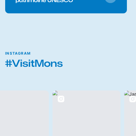
patrimoine UNESCO
INSTAGRAM
#VisitMons