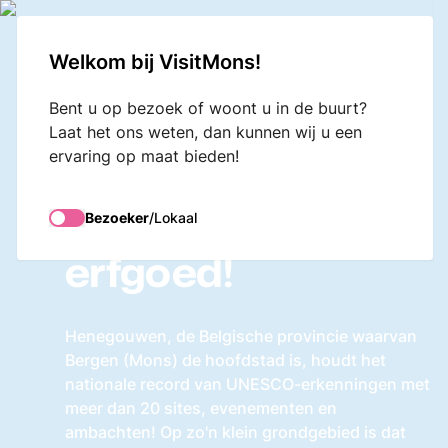
VisitMons Logo
Search
Welkom bij VisitMons!
Bent u op bezoek of woont u in de buurt?
Laat het ons weten, dan kunnen wij u een
ervaring op maat bieden!
Ontdek
het UNESCO-
Bezoeker
/
Lokaal
erfgoed!
Henegouwen, de Belgische provincie waarvan
Bergen (Mons) de hoofdstad is, houdt het
nationale record van UNESCO-erkenningen met
meer dan 20 sites, evenementen en
ambachten! Op zo'n klein grondgebied is dat