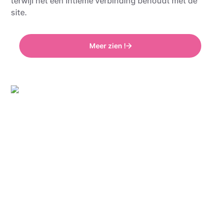
terwijl het een intieme verbinding behoudt met de
site.
Meer zien !
Grégory Mathelot