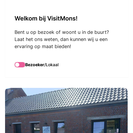
VisitMons Logo
Welkom bij VisitMons!
Search
Bent u op bezoek of woont u in de buurt?
Laat het ons weten, dan kunnen wij u een
ervaring op maat bieden!
Pourquoi pas...au
Canard
Bezoeker
/
Lokaal