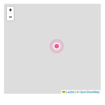
+
−
Leaflet
|
©
OpenStreetMap