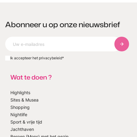
Abonneer u op onze nieuwsbrief
Abonnee
Ik accepteer het privacybeleid
*
Wat te doen ?
Highlights
Sites & Musea
Shopping
Nightlife
Sport & vrije tijd
Jachthaven
Bergen (Mons) met het gezin