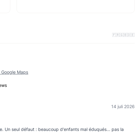
🇫🇷
🇬🇧
🇩🇪
p Google Maps
iews
14 juli 2026
le. Un seul défaut : beaucoup d'enfants mal éduqués... pas la