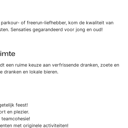
parkour- of freerun-liefhebber, kom de kwaliteit van
esten. Sensaties gegarandeerd voor jong en oud!
uimte
edt een ruime keuze aan verfrissende dranken, zoete en
me dranken en lokale bieren.
telijk feest!
ort en plezier.
e teamcohesie!
nten met originele activiteiten!