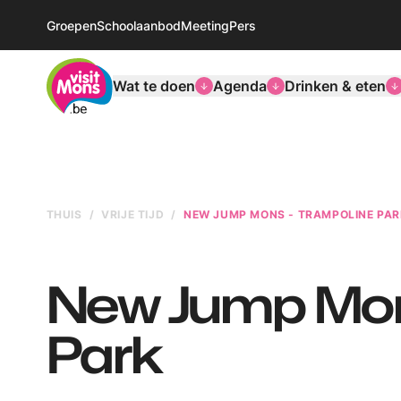
Groepen
Schoolaanbod
Meeting
Pers
VisitMons Logo
Wat te doen
Agenda
Drinken & eten
THUIS
VRIJE TIJD
NEW JUMP MONS - TRAMPOLINE PAR
New Jump Mon
Park