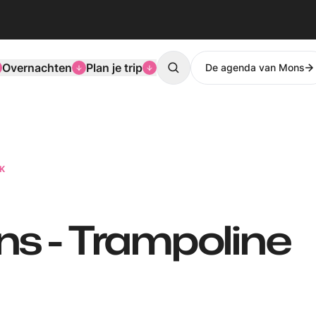
Overnachten
Plan je trip
De agenda van Mons
Search
K
s - Trampoline