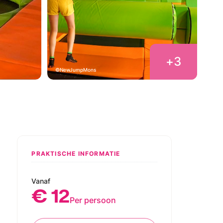
+
3
NewJumpMons
PRAKTISCHE INFORMATIE
Vanaf
€ 12
Per persoon