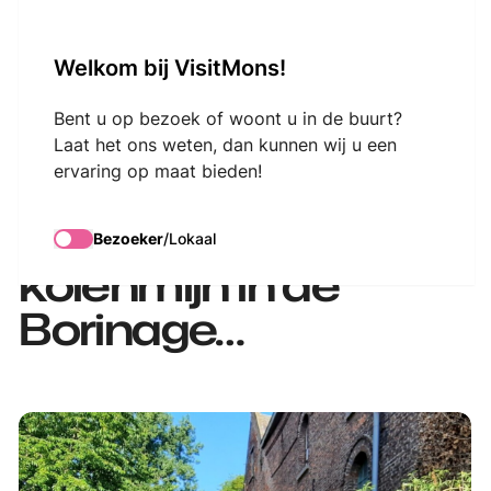
VisitMons Logo
Welkom bij VisitMons!
Search
Bent u op bezoek of woont u in de buurt?
Laat het ons weten, dan kunnen wij u een
ervaring op maat bieden!
Le Grand-Hornu: er
was ooit een
Bezoeker
/
Lokaal
kolenmijn in de
Borinage…