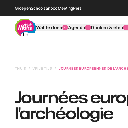
Groepen
Schoolaanbod
Meeting
Pers
VisitMons Logo
Wat te doen
Agenda
Drinken & eten
THUIS
VRIJE TIJD
JOURNÉES EUROPÉENNES DE L'ARCH
Journées eur
l'archéologie