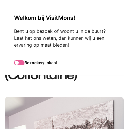
VisitMons Logo
Welkom bij VisitMons!
Search
Bent u op bezoek of woont u in de buurt?
Laat het ons weten, dan kunnen wij u een
ervaring op maat bieden!
Huis Van Gogh -
Petit-Wasmes
Bezoeker
/
Lokaal
(Colfontaine)