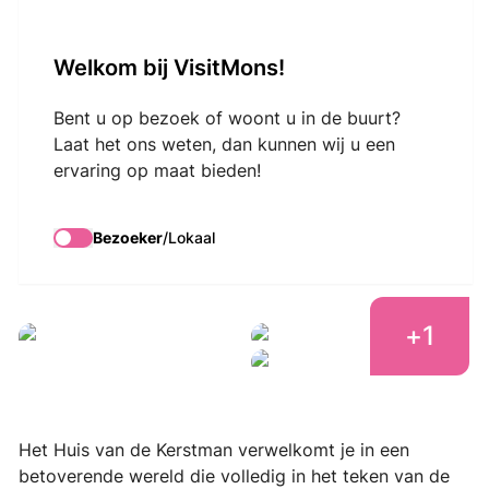
VisitMons Logo
Welkom bij VisitMons!
Search
Bent u op bezoek of woont u in de buurt?
Laat het ons weten, dan kunnen wij u een
ervaring op maat bieden!
La Maison du Père
Noël
Bezoeker
/
Lokaal
+
1
La Maison du Père Noël
La Maison du Père Noël
La Maison du Père Noël
Het Huis van de Kerstman verwelkomt je in een
betoverende wereld die volledig in het teken van de