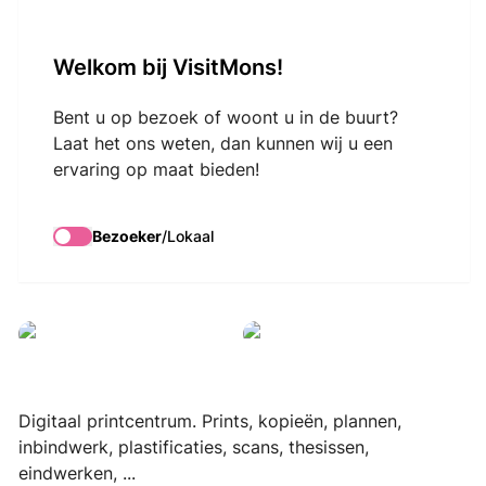
VisitMons Logo
Welkom bij VisitMons!
Search
Bent u op bezoek of woont u in de buurt?
Laat het ons weten, dan kunnen wij u een
ervaring op maat bieden!
COPY-CENTER B.
Euro
Bezoeker
/
Lokaal
Droits réservés
Digitaal printcentrum. Prints, kopieën, plannen,
inbindwerk, plastificaties, scans, thesissen,
eindwerken, ...