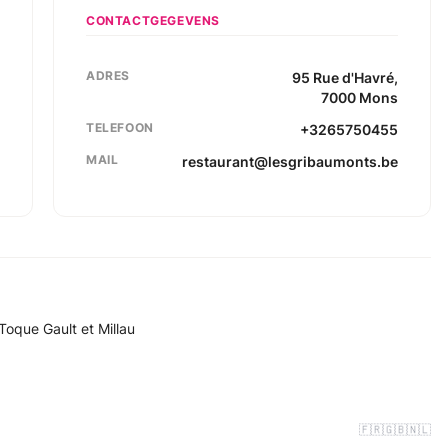
CONTACTGEGEVENS
ADRES
95
Rue d'Havré
,
7000
Mons
TELEFOON
+3265750455
MAIL
restaurant@lesgribaumonts.be
Toque Gault et Millau
🇫🇷
🇬🇧
🇳🇱