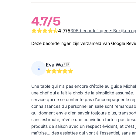
4.7
/5
4.7
/5
395 beoordelingen
•
Bekijken o
Deze beoordelingen zijn verzameld van Google Rev
Eva Wa
🇫🇷
E
Une table qui n'a pas encore d'étoile au guide Michel
une chef qui a fait le choix de la simplicité assumée.
service qui ne se contente pas d'accompagner le rep
connaissances du personnel en salle sont remarquabl
qui donnent envie d'en savoir toujours plus, transpor
sans esbroufe, révèle une conviction forte : pas beso
produits de saison avec un respect évident, et c'est
maîtrise... des assiettes qui vont à l'essentiel, sans a