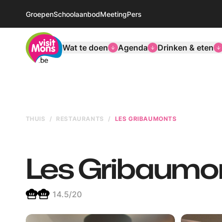
Groepen
Schoolaanbod
Meeting
Pers
VisitMons Logo
Wat te doen
Agenda
Drinken & eten
THUIS
RESTAURANTS
LES GRIBAUMONTS
Les Gribaumo
14.5
/20