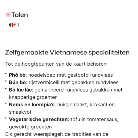
Talen
FR
Zelfgemaakte Vietnamese specialiteiten
Tot de hoogtepunten van de kaart behoren:
Phở bò
: noedelsoep met gestoofd rundvlees
Bún bò
: rijstvermicelli met gebakken rundvlees
Bò lúc lắc
: gemarineerd rundvlees gebakken met
knapperige groenten
Nems en loempia’s
: huisgemaakt, krokant en
smaakvol
Vegetarische gerechten
: tofu in tomatensaus,
gewokte groenten
Elk gerecht weerspiegelt de tradities van de