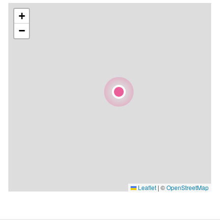
+
−
Leaflet
|
©
OpenStreetMap