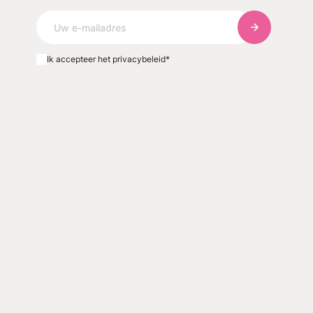
Abonneer u o
Ik accepteer het privacybeleid
*