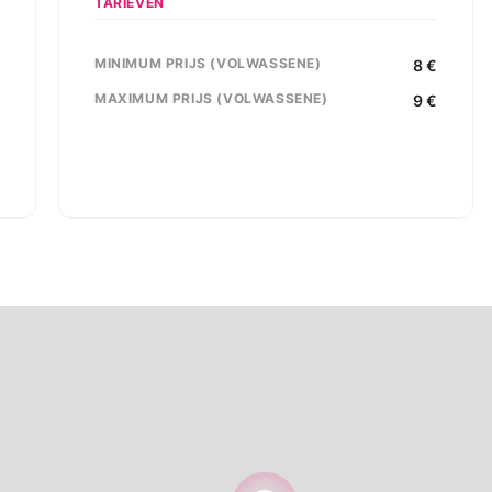
TARIEVEN
MINIMUM PRIJS (VOLWASSENE)
,
8
€
s
MAXIMUM PRIJS (VOLWASSENE)
9
€
0
e