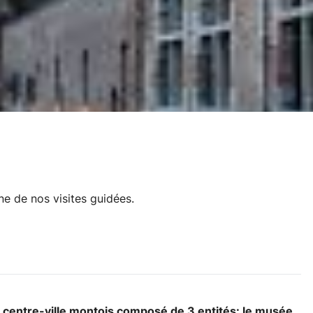
ne de nos visites guidées.
centre-ville montois composé de 3 entités: le musée