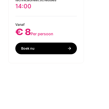
14:00
Vanaf
€ 8
Per persoon
Boek nu