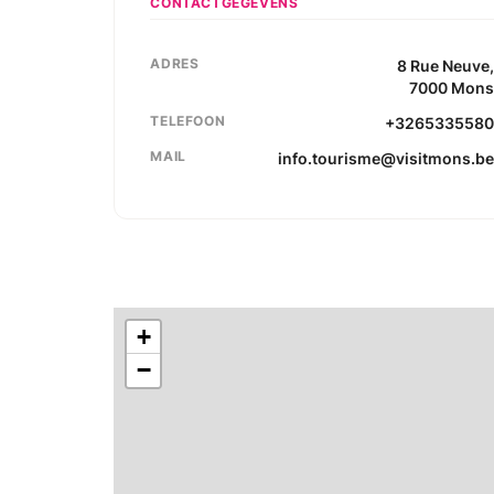
CONTACTGEGEVENS
ADRES
8
Rue Neuve
7000
Mon
TELEFOON
+326533558
MAIL
info.tourisme@visitmons.b
+
−