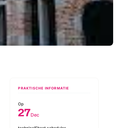
PRAKTISCHE INFORMATIE
Op
27
Dec
technicalSheet.schedules