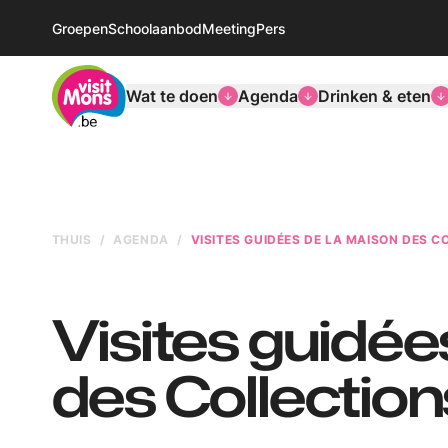
Groepen
Schoolaanbod
Meeting
Pers
VisitMons Logo
Wat te doen
Agenda
Drinken & eten
THUIS
AGENDA
VISITES GUIDÉES DE LA MAISON DES C
Visites guidée
des Collection