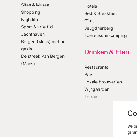
Sites & Musea
Hotels
Shopping
Bed & Breakfast
p onze nieuwsbrief
Nightlife
Gîtes
Sport & vrije tijd
Jeugdherberg
Jachthaven
Toeristische camping
Bergen (Mons) met het
gezin
Drinken & Eten
De streek van Bergen
(Mons)
Restaurants
Bars
Lokale brouwerijen
Wijngaarden
Terroir
Co
We ge
garan