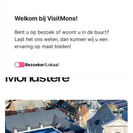
VisitMons Logo
Welkom bij VisitMons!
Search
Bent u op bezoek of woont u in de buurt?
Laat het ons weten, dan kunnen wij u een
ervaring op maat bieden!
Visite guidée :
L'Envers du
Bezoeker
/
Lokaal
Monastère