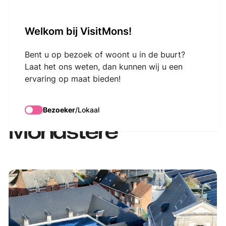
VisitMons Logo
Welkom bij VisitMons!
Search
Bent u op bezoek of woont u in de buurt?
Laat het ons weten, dan kunnen wij u een
ervaring op maat bieden!
Visite guidée :
L'Envers du
Bezoeker
/
Lokaal
Monastère