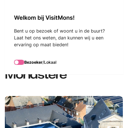
VisitMons Logo
Welkom bij VisitMons!
Search
Bent u op bezoek of woont u in de buurt?
Laat het ons weten, dan kunnen wij u een
ervaring op maat bieden!
Visite guidée :
L'Envers du
Bezoeker
/
Lokaal
Monastère