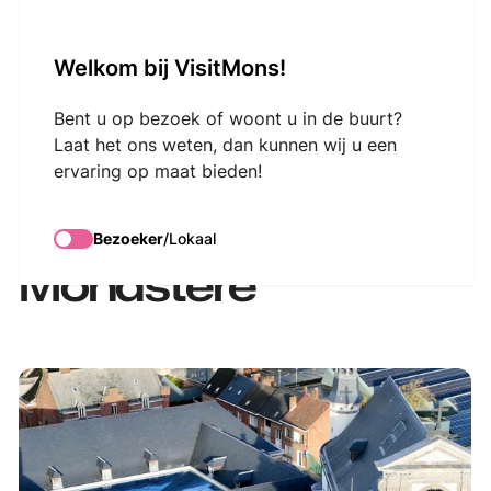
VisitMons Logo
Welkom bij VisitMons!
Search
Bent u op bezoek of woont u in de buurt?
Laat het ons weten, dan kunnen wij u een
ervaring op maat bieden!
Visite guidée :
L'Envers du
Bezoeker
/
Lokaal
Monastère