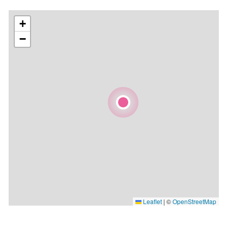
+
−
Leaflet
|
©
OpenStreetMap