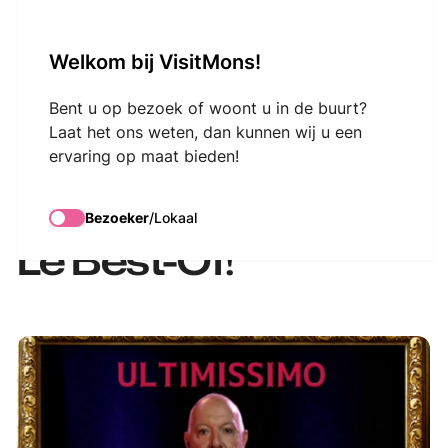
VisitMons Logo
Welkom bij VisitMons!
Search
Bent u op bezoek of woont u in de buurt?
Laat het ons weten, dan kunnen wij u een
ervaring op maat bieden!
Ultimissimo, la
Framboise Frivole –
Bezoeker
/
Lokaal
Le Best-Of!