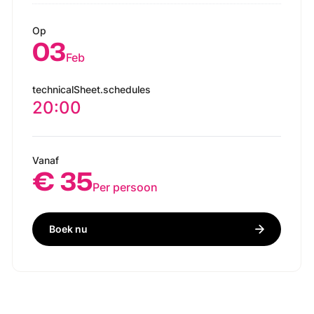
Op
03
Feb
technicalSheet.schedules
20:00
Vanaf
€ 35
Per persoon
Boek nu