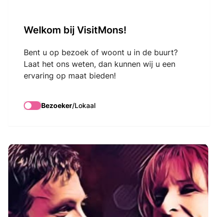
VisitMons Logo
Welkom bij VisitMons!
Search
Bent u op bezoek of woont u in de buurt?
Laat het ons weten, dan kunnen wij u een
ervaring op maat bieden!
Lynda Lemay et
Jean-Félix Lalanne
Bezoeker
/
Lokaal