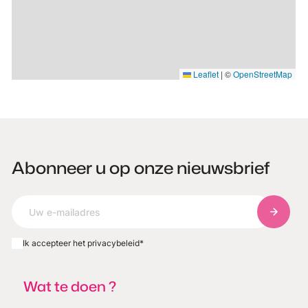
Leaflet
|
©
OpenStreetMap
Abonneer u op onze nieuwsbrief
Abonnee
Ik accepteer het privacybeleid
*
Wat te doen ?