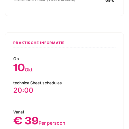
69
€
PRAKTISCHE INFORMATIE
Op
10
Okt
technicalSheet.schedules
20:00
Vanaf
€ 39
Per persoon