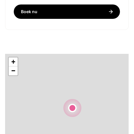
Boek nu
+
−