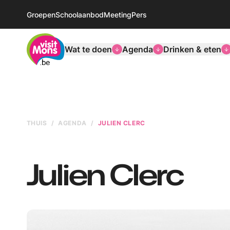
Groepen
Schoolaanbod
Meeting
Pers
VisitMons Logo
Wat te doen
Agenda
Drinken & eten
THUIS
AGENDA
JULIEN CLERC
Julien Clerc