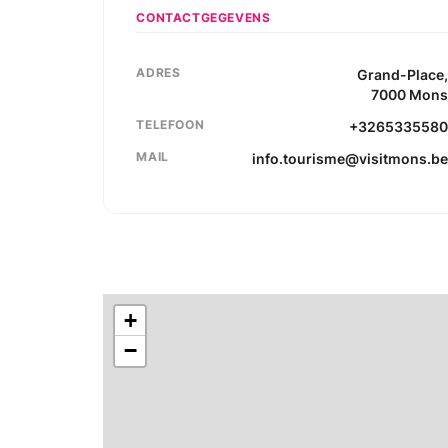
CONTACTGEGEVENS
ADRES
Grand-Place
7000
Mon
TELEFOON
+326533558
MAIL
info.tourisme@visitmons.b
+
−