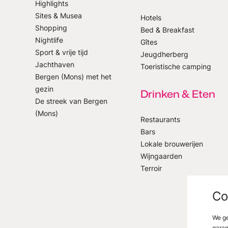
Highlights
Sites & Musea
Hotels
Shopping
Bed & Breakfast
p onze nieuwsbrief
Nightlife
Gîtes
Sport & vrije tijd
Jeugdherberg
Jachthaven
Toeristische camping
Bergen (Mons) met het
gezin
Drinken & Eten
De streek van Bergen
(Mons)
Restaurants
Bars
Lokale brouwerijen
Wijngaarden
Terroir
Co
We ge
garan