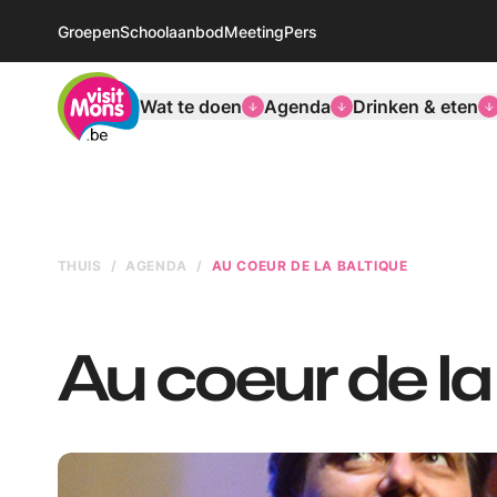
Groepen
Schoolaanbod
Meeting
Pers
VisitMons Logo
Wat te doen
Agenda
Drinken & eten
THUIS
AGENDA
AU COEUR DE LA BALTIQUE
Au coeur de la