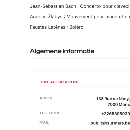
Jean-Sébastien Bach : Concerto pour claveci
Andrius Žlabys : Mouvement pour piano et c
Faustas Latėnas : Boléro
Algemene informatie
CONTACTGEGEVENS
ADRES
138
Rue de Nimy
7000
Mon
TELEFOON
+326539593
MAIL
public@surmars.b