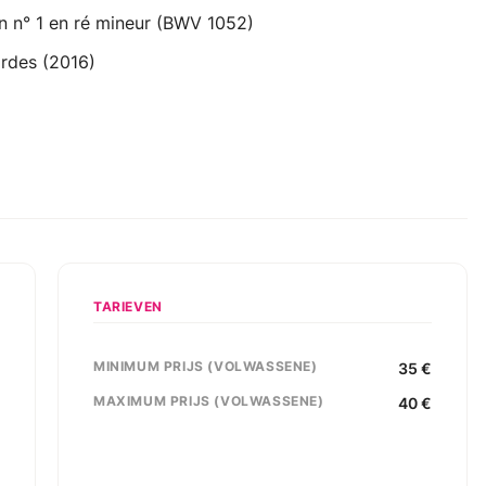
n n° 1 en ré mineur (BWV 1052)
ordes (2016)
TARIEVEN
MINIMUM PRIJS (VOLWASSENE)
,
35
€
s
MAXIMUM PRIJS (VOLWASSENE)
40
€
9
e