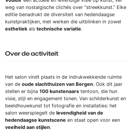
Vouloir
een actuele en levendige visie op kunst, ver
weg van nostalgische clichés over “streekkunst.” Elke
editie benadrukt de diversiteit van hedendaagse
kunstpraktijken, met werken die uitblinken in zowel
esthetiek
als
technische variatie
.
Over de activiteit
Het salon vindt plaats in de indrukwekkende ruimte
van de
oude slachthuizen van Bergen
. Ook dit jaar
stellen er bijna
100 kunstenaars
tentoon, die hun
visie, stijl en engagement tonen. Van schilderkunst en
beeldhouwkunst tot fotografie en installaties: het
salon weerspiegelt de
levendigheid van de
hedendaagse kunstscene
en staat open voor een
veelheid aan stijlen
.