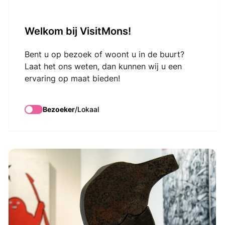
VisitMons Logo
Welkom bij VisitMons!
Search
Bent u op bezoek of woont u in de buurt?
Laat het ons weten, dan kunnen wij u een
ervaring op maat bieden!
115ème édition du
Salon du Bon Vouloir
Bezoeker
/
Lokaal