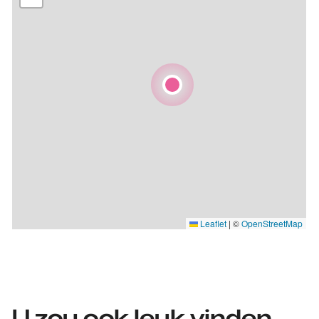
Leaflet
|
©
OpenStreetMap
U zou ook leuk vinden