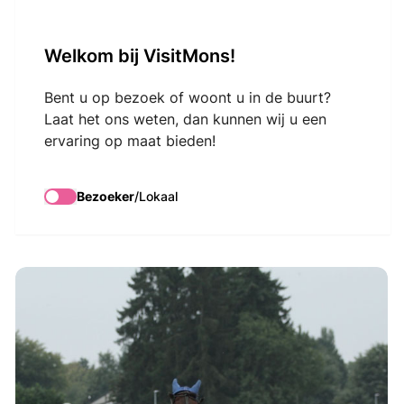
VisitMons Logo
Welkom bij VisitMons!
Search
Bent u op bezoek of woont u in de buurt?
Laat het ons weten, dan kunnen wij u een
ervaring op maat bieden!
Rennen met
dubbele sulky’s
Bezoeker
/
Lokaal