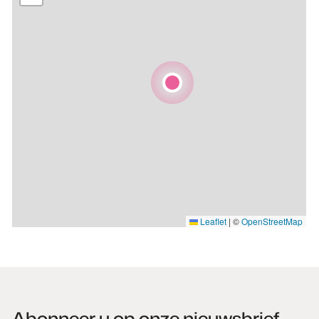
Leaflet
|
©
OpenStreetMap
Abonneer u op onze nieuwsbrief