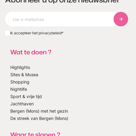
Abonnee
Ik accepteer het privacybeleid
*
Wat te doen ?
Highlights
Sites & Musea
Shopping
Nightlife
Sport & vrije tijd
Jachthaven
Bergen (Mons) met het gezin
De streek van Bergen (Mons)
Waar te slapen ?