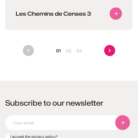
Les Chemins de Censes 3
01
02
03
Subscribe to our newsletter
Subscri
I accept the privacy policy
*