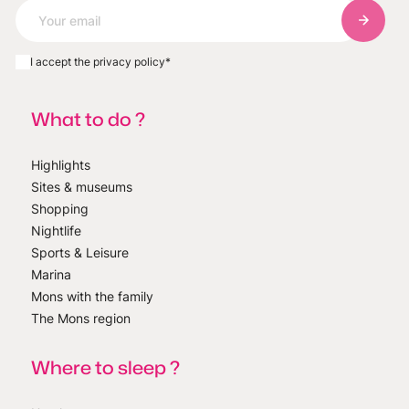
Subscri
I accept the privacy policy
*
What to do ?
Highlights
Sites & museums
Shopping
Nightlife
Sports & Leisure
Marina
Mons with the family
The Mons region
Where to sleep ?