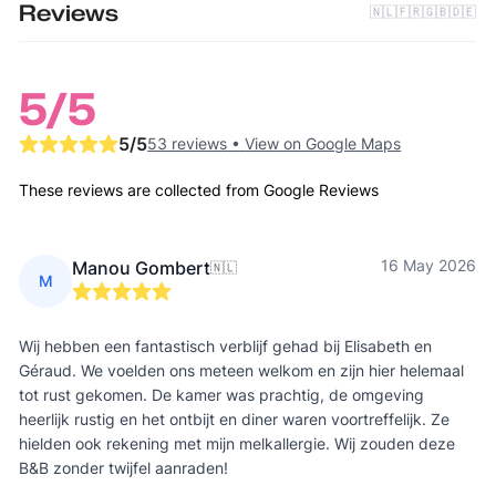
Reviews
🇳🇱
🇫🇷
🇬🇧
🇩🇪
5
/5
5
/5
53 reviews
•
View on Google Maps
These reviews are collected from Google Reviews
16 May 2026
Manou Gombert
🇳🇱
M
Wij hebben een fantastisch verblijf gehad bij Elisabeth en
Géraud. We voelden ons meteen welkom en zijn hier helemaal
tot rust gekomen. De kamer was prachtig, de omgeving
heerlijk rustig en het ontbijt en diner waren voortreffelijk. Ze
hielden ook rekening met mijn melkallergie. Wij zouden deze
B&B zonder twijfel aanraden!