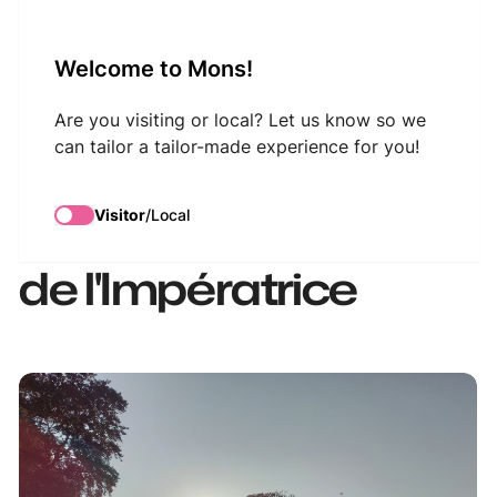
VisitMons Logo
Welcome to Mons!
Search
Are you visiting or local? Let us know so we
can tailor a tailor-made experience for you!
Domaine des Deux
Visitor
/
Local
Hêtres - La Chambre
de l'Impératrice