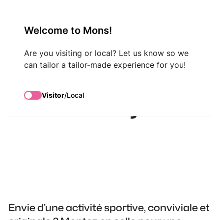
VisitMons Logo
Welcome to Mons!
Search
Are you visiting or local? Let us know so we
can tailor a tailor-made experience for you!
Ecco La Luna -
Visitor
/
Local
Tandem Rallye
Envie d’une activité sportive, conviviale et