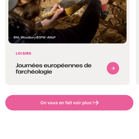
M. Woodbury©SPW-AWaP
LOISIRS
Journées européennes de
l'archéologie
On vous en fait voir plus !