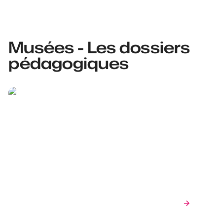
Musées - Les dossiers
pédagogiques
Téléchargez le dossier
pédagogique du
SILEX's adapté aux
écoles primaires
Ville de Mons_Oswald Tlr.