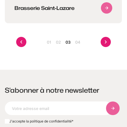
Brasserie Saint-Lazare
01
02
03
04
S'abonner à notre newsletter
S'abonn
J'accepte la politique de confidentialité
*