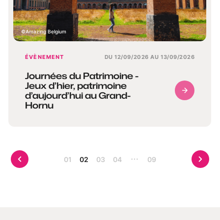
Amazing Belgium
ÉVÈNEMENT
DU 12/09/2026 AU 13/09/2026
Journées du Patrimoine -
Jeux d’hier, patrimoine
d’aujourd’hui au Grand-
Hornu
01
02
03
04
09
More pages