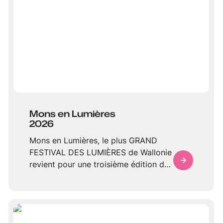
Mons en Lumières
2026
Mons en Lumières, le plus GRAND
FESTIVAL DES LUMIÈRES de Wallonie
revient pour une troisième édition du
22 au 25 janvier 2026 qui promet
d'embraser le cœur du centre
historique. Pendant quatre soirées, la
ville se métamorphose en un vaste