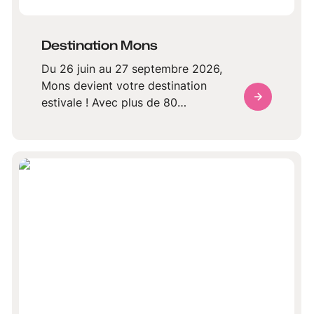
Destination Mons
Du 26 juin au 27 septembre 2026,
Mons devient votre destination
estivale ! Avec plus de 80
événements gratuits et accessibles,
Destination Mons anime le centre-
ville et ses villages tout l’été :
concerts, spectacles de rue, fêtes
populaires, visites guidées,
expositions et activités familiales
rythmeront la saison.