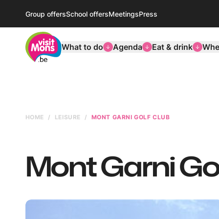
Group offers
School offers
Meetings
Press
VisitMons Logo
What to do
Agenda
Eat & drink
Wher
HOME
LEISURE
MONT GARNI GOLF CLUB
Mont Garni Go