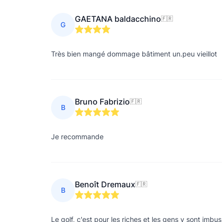
GAETANA baldacchino
🇫🇷
G
Très bien mangé dommage bâtiment un.peu vieillot
Bruno Fabrizio
🇫🇷
B
Je recommande
Benoît Dremaux
🇫🇷
B
Le golf, c'est pour les riches et les gens y sont imbu