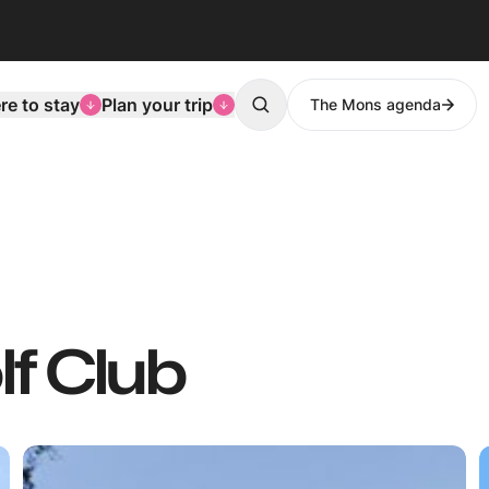
e to stay
Plan your trip
The Mons agenda
Search
lf Club