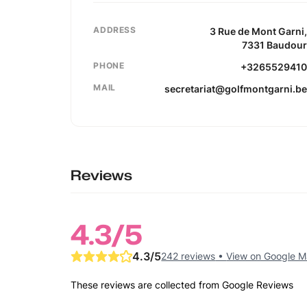
ADDRESS
3
Rue de Mont Garni
7331
Baudou
PHONE
+326552941
MAIL
secretariat@golfmontgarni.b
Reviews
4.3
/5
4.3
/5
242 reviews
•
View on Google 
These reviews are collected from Google Reviews