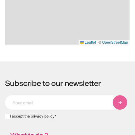
Leaflet
|
©
OpenStreetMap
Subscribe to our newsletter
Subscri
I accept the privacy policy
*