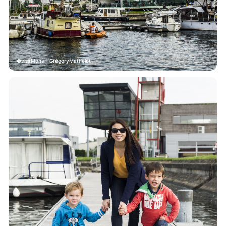
visitMons - GrégoryMathelot