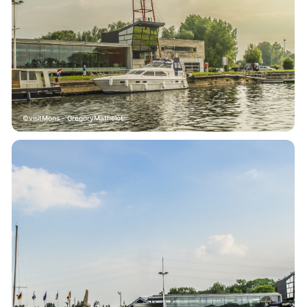
visitMons - GrégoryMathelot