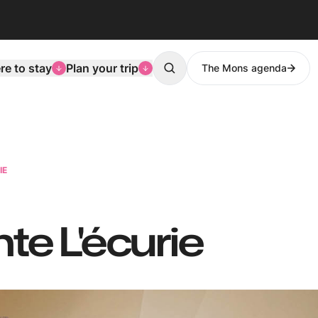
e to stay
Plan your trip
The Mons agenda
Search
IE
te L'écurie