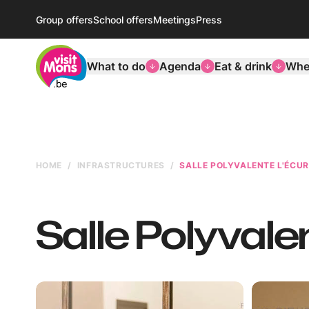
Group offers
School offers
Meetings
Press
VisitMons Logo
What to do
Agenda
Eat & drink
Wher
HOME
INFRASTRUCTURES
SALLE POLYVALENTE L'ÉCUR
Salle Polyvalen