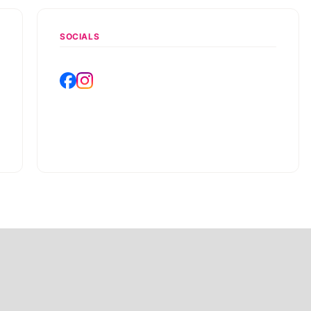
SOCIALS
,
s
1
e