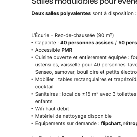
Salles modulables pour événe
Deux salles polyvalentes
sont à disposition :
L’Écurie – Rez-de-chaussée (90 m²)
Capacité :
40 personnes assises
/
50 per
Accessible
PMR
Cuisine ouverte et entièrement équipée : fo
ustensiles, vaisselle pour 40 personnes, lave
Senseo, samovar, bouilloire et petits élect
Mobilier : tables rectangulaires et trapézoïd
cocktail
Sanitaires : local de ±15 m² avec 3 toilette
enfants
Wifi haut débit
Matériel de nettoyage disponible
Équipements sur demande :
flipchart, rét