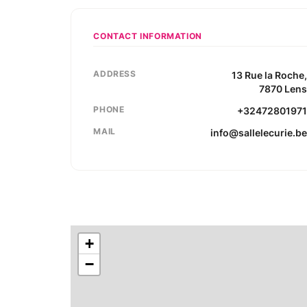
CONTACT INFORMATION
ADDRESS
13
Rue la Roche
7870
Len
PHONE
+3247280197
MAIL
info@sallelecurie.b
+
−