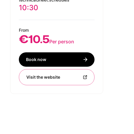
10:30
From
€10.5
Per person
Book now
Visit the website