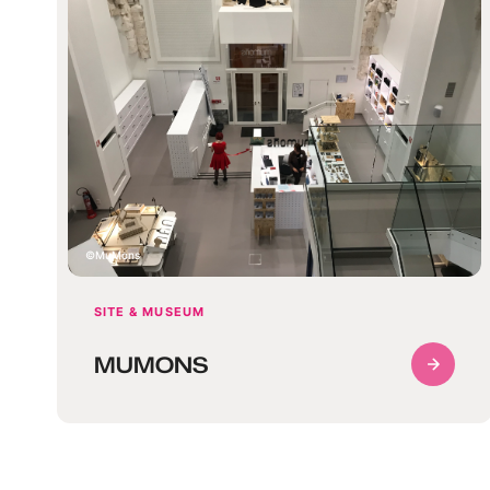
MuMons
SITE & MUSEUM
MUMONS