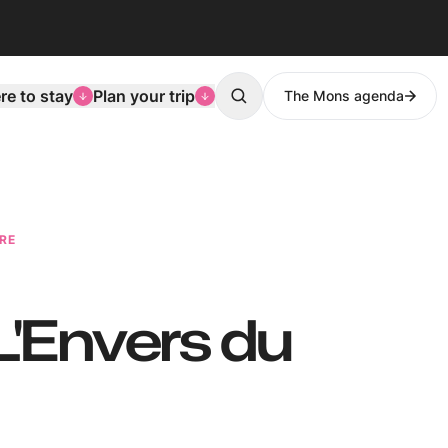
e to stay
Plan your trip
The Mons agenda
Search
ÈRE
 L'Envers du