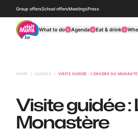
Group offers
School offers
Meetings
Press
VisitMons Logo
What to do
Agenda
Eat & drink
Wher
HOME
AGENDA
VISITE GUIDÉE : L'ENVERS DU MONAST
Visite guidée :
Monastère