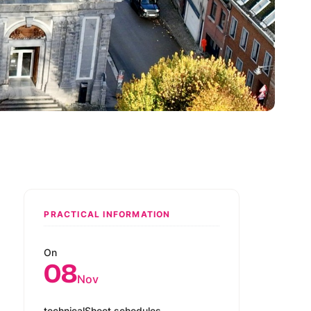
PRACTICAL INFORMATION
On
08
Nov
technicalSheet.schedules