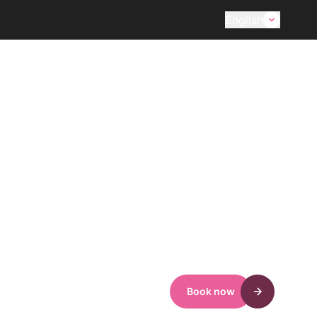
English
Book now