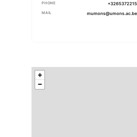
PHONE
+326537221
MAIL
mumons@umons.ac.b
+
−