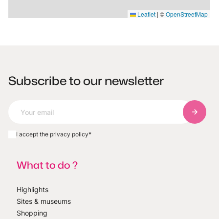
Leaflet
|
©
OpenStreetMap
Subscribe to our newsletter
Subscri
I accept the privacy policy
*
What to do ?
Highlights
Sites & museums
Shopping