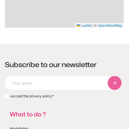
Leaflet
|
©
OpenStreetMap
Subscribe to our newsletter
Subscri
I accept the privacy policy
*
What to do ?
Highlights