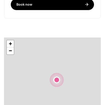
Book now
+
−