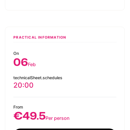
PRACTICAL INFORMATION
On
06
Feb
technicalSheet.schedules
20:00
From
€49.5
Per person