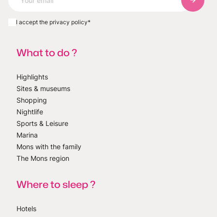
Subscri
I accept the privacy policy
*
What to do ?
Highlights
Sites & museums
Shopping
Nightlife
Sports & Leisure
Marina
Mons with the family
The Mons region
Where to sleep ?
Hotels