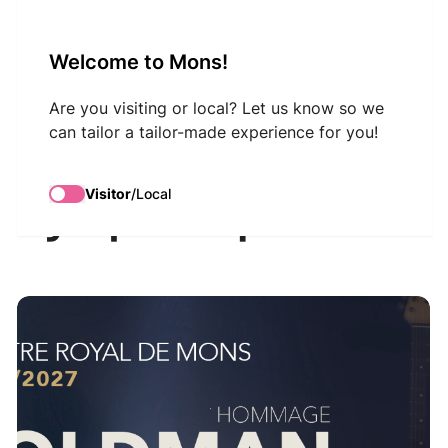
VisitMons Logo
Welcome to Mons!
Search
Are you visiting or local? Let us know so we
can tailor a tailor-made experience for you!
Goldman
Visitor
/
Local
Symphonique