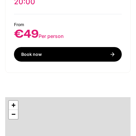
20:00
From
€49
Per person
Book now
+
−