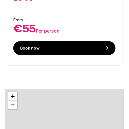
From
€55
Per person
Book now
+
−