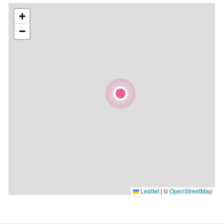
+
−
Leaflet
|
©
OpenStreetMap