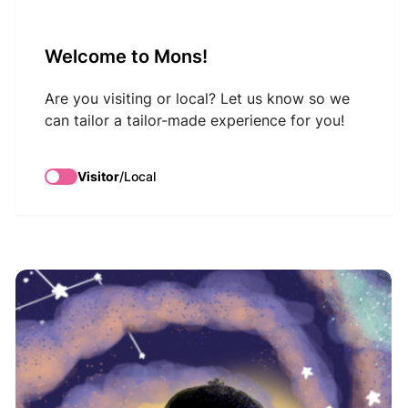
VisitMons Logo
Welcome to Mons!
Search
Are you visiting or local? Let us know so we
can tailor a tailor-made experience for you!
Balade sur la Voûte
Visitor
/
Local
céleste