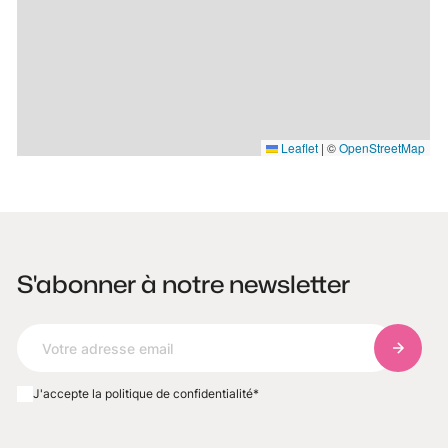
Leaflet
|
©
OpenStreetMap
S'abonner à notre newsletter
S'abonn
J'accepte la politique de confidentialité
*