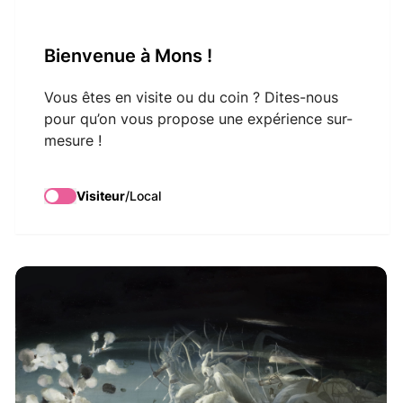
VisitMons Logo
Bienvenue à Mons !
Search
Vous êtes en visite ou du coin ? Dites-nous
pour qu’on vous propose une expérience sur-
mesure !
Visite guidée: Mons,
Mythes et Légendes
Visiteur
/
Local