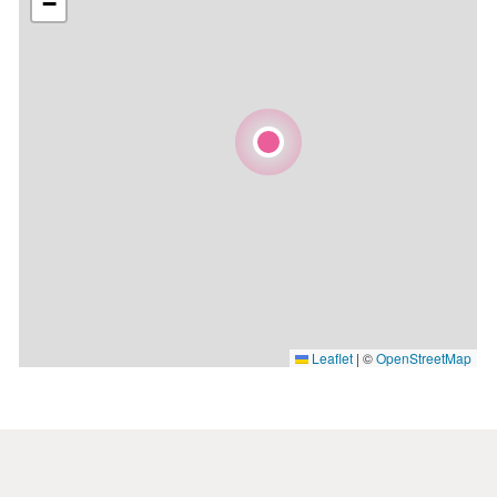
−
Leaflet
|
©
OpenStreetMap