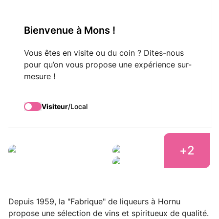
VisitMons Logo
Bienvenue à Mons !
Search
Vous êtes en visite ou du coin ? Dites-nous
pour qu’on vous propose une expérience sur-
mesure !
"Vins Vuylsteke" -
Caviste - Liquoriste
Visiteur
/
Local
+
2
Depuis 1959, la "Fabrique" de liqueurs à Hornu
propose une sélection de vins et spiritueux de qualité.