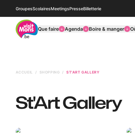
Groupes
Scolaires
Meetings
Presse
Billetterie
VisitMons Logo
Que faire
Agenda
Boire & manger
O
ACCUEIL
SHOPPING
ST'ART GALLERY
St'Art Gallery