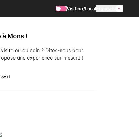
Français
Visiteur
/
Local
 à Mons !
 visite ou du coin ? Dites-nous pour
ropose une expérience sur-mesure !
Local