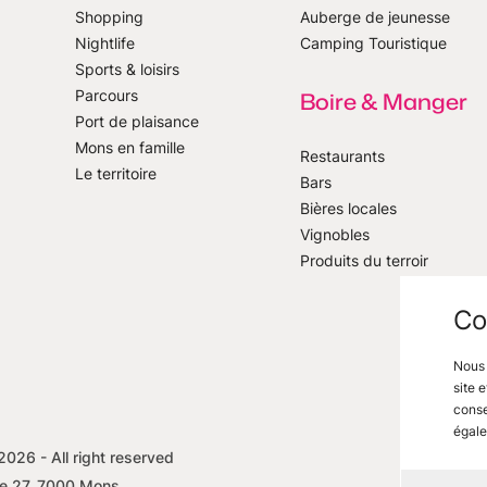
Shopping
Auberge de jeunesse
notre newsletter
Nightlife
Camping Touristique
Sports & loisirs
Parcours
Boire & Manger
Port de plaisance
Mons en famille
Restaurants
Le territoire
Bars
Bières locales
Vignobles
Produits du terroir
Co
Nous 
site 
conse
égale
2026
- All right reserved
Mentio
e 27, 7000 Mons