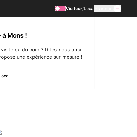
Français
Visiteur
/
Local
 à Mons !
 visite ou du coin ? Dites-nous pour
ropose une expérience sur-mesure !
Local