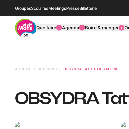
Groupes
Scolaires
Meetings
Presse
Billetterie
VisitMons Logo
Que faire
Agenda
Boire & manger
O
ACCUEIL
SHOPPING
OBSYDRA TATTOO & GALERIE
OBSYDRA Tatt