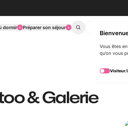
ù dormir
Préparer son séjour
L'agenda de Mons
Search
Bienvenue
Vous êtes en
qu’on vous p
Visiteur
/
oo & Galerie