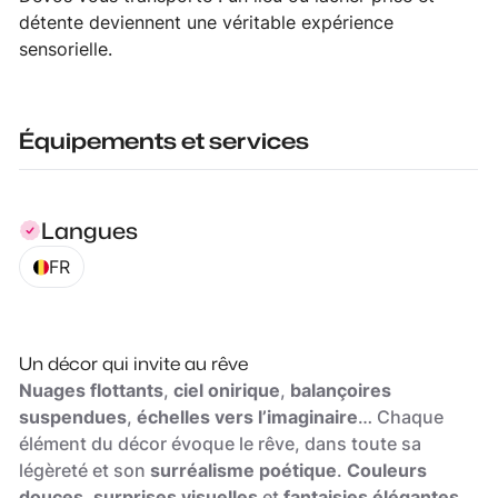
détente deviennent une véritable expérience
sensorielle.
Équipements et services
Langues
FR
Un décor qui invite au rêve
Nuages flottants
,
ciel onirique
,
balançoires
suspendues
,
échelles vers l’imaginaire
… Chaque
élément du décor évoque le rêve, dans toute sa
légèreté et son
surréalisme poétique
.
Couleurs
douces
,
surprises visuelles
et
fantaisies élégantes