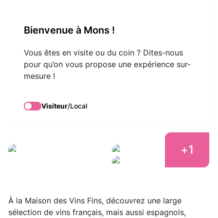
VisitMons Logo
Bienvenue à Mons !
Search
Vous êtes en visite ou du coin ? Dites-nous
pour qu’on vous propose une expérience sur-
mesure !
La Maison des Vins
Fins
Visiteur
/
Local
+
1
visitMons_VirginieDelattre
visitMons_VirginieDelattre
visitMons_VirginieDelattre
À la Maison des Vins Fins, découvrez une large
sélection de vins français, mais aussi espagnols,