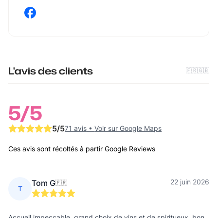
L'avis des clients
🇫🇷
🇬🇧
5
/5
5
/5
71 avis
•
Voir sur Google Maps
Ces avis sont récoltés à partir Google Reviews
22 juin 2026
Tom G
🇫🇷
T
Accueil impeccable, grand choix de vins et de spiritueux, bon