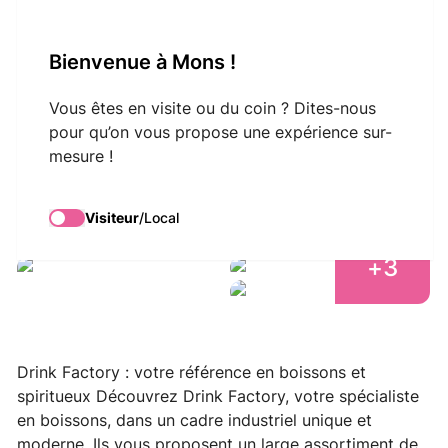
VisitMons Logo
Bienvenue à Mons !
Search
Vous êtes en visite ou du coin ? Dites-nous
pour qu’on vous propose une expérience sur-
mesure !
Drink Factory
Visiteur
/
Local
+
3
Drink Factory
Drink Factory
Drink Factory
Drink Factory : votre référence en boissons et
spiritueux Découvrez Drink Factory, votre spécialiste
en boissons, dans un cadre industriel unique et
moderne. Ils vous proposent un large assortiment de